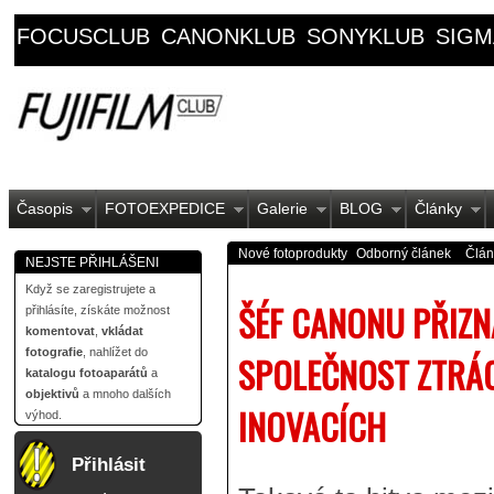
FOCUSCLUB
CANONKLUB
SONYKLUB
SIGM
Časopis
FOTOEXPEDICE
Galerie
BLOG
Články
Nové fotoprodukty
Odborný článek
Člán
NEJSTE PŘIHLÁŠENI
Když se zaregistrujete a
ŠÉF CANONU PŘIZNA
přihlásíte, získáte možnost
komentovat
,
vkládat
fotografie
, nahlížet do
SPOLEČNOST ZTRÁC
katalogu fotoaparátů
a
objektivů
a mnoho dalších
INOVACÍCH
výhod.
Přihlásit