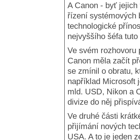
A Canon - byť jejich
řízení systémových b
technologické přínos
nejvyššího šéfa tuto
Ve svém rozhovoru p
Canon měla začít př
se zmínil o obratu, 
například Microsoft 
mld. USD, Nikon a O
divize do něj přispív
Ve druhé části krátk
přijímání nových tec
USA. A to je jeden z