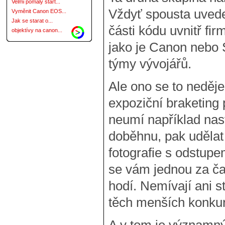
Velmi pomalý start...
Vždyť spousta uveden
Vyměnit Canon EOS...
Jak se starat o...
části kódu uvnitř f
objektívy na canon...
jako je Canon nebo
týmy vývojářů.
Ale ono se to neděje
expoziční braketing
neumí například nas
doběhnu, pak udělat 
fotografie s odstupe
se vám jednou za ča
hodí. Nemívají ani st
těch menších konkur