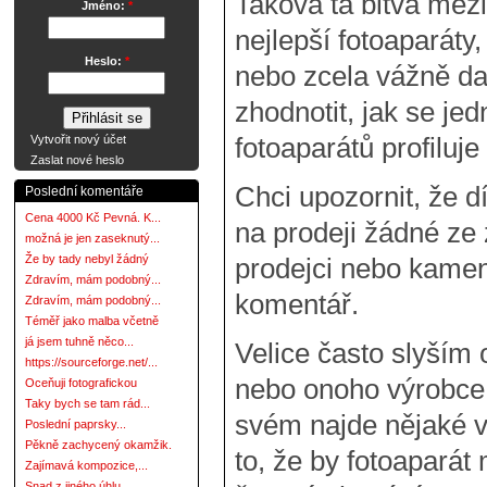
Taková ta bitva mezi
Jméno:
*
nejlepší fotoaparáty
Heslo:
*
nebo zcela vážně da
zhodnotit, jak se je
fotoaparátů profiluje
Vytvořit nový účet
Zaslat nové heslo
Chci upozornit, že 
Poslední komentáře
Cena 4000 Kč Pevná. K...
na prodeji žádné ze z
možná je jen zaseknutý...
Že by tady nebyl žádný
prodejci nebo kamen
Zdravím, mám podobný...
komentář.
Zdravím, mám podobný...
Téměř jako malba včetně
já jsem tuhně něco...
Velice často slyším 
https://sourceforge.net/...
nebo onoho výrobce 
Oceňuji fotografickou
Taky bych se tam rád...
svém najde nějaké v
Poslední paprsky...
Pěkně zachycený okamžik.
to, že by fotoaparát
Zajímavá kompozice,...
Snad z jiného úhlu