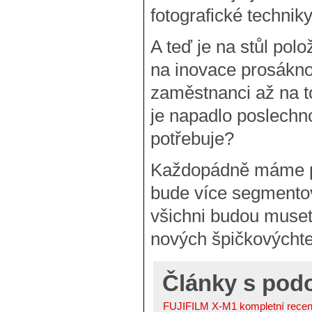
fotografické technik
A teď je na stůl pol
na inovace prosáknou
zaměstnanci až na t
je napadlo poslechno
potřebuje?
Každopádně máme př
bude více segmentov
všichni budou muset
nových špičkovýchte
Články s po
FUJIFILM X-M1 kompletní recenz