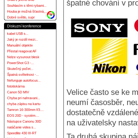
špatné chování v pro
Souhlasím s těmi rybami...
Houba je možná šťastná,...
more
Dobré světlo, supr
Diskuzní konference
kabel USB s...
Jaký je rozdíl mezi...
Manuální objektiv
Přestal reagovat AF
Nelze vysunout blesk
PowerShot G3 -...
Skutečný počet...
Špatná světelnost -...
Nefunguje autofocus...
fototiskárna
Velice často se ke 
Canon 5D MIV
Chyba pri nahravani...
neumí časosběr, neu
chyba zápisu na kartu
Tamron 16-300mm f/3....
dostatečně vzdálené
EOS 20D - systém....
na uživatelsky nasta
Nástupce Canonu 30D
natáčanie videa s...
Speedlite 430 III-RT
Ta druhá skupina ná