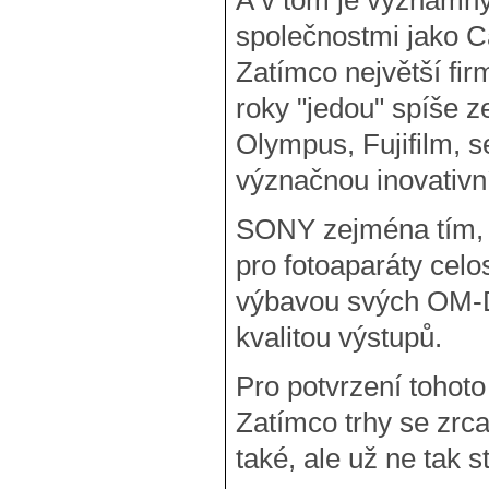
A v tom je významný
společnostmi jako C
Zatímco největší fir
roky "jedou" spíše z
Olympus, Fujifilm, s
význačnou inovativn
SONY zejména tím, 
pro fotoaparáty cel
výbavou svých OM-D 
kvalitou výstupů.
Pro potvrzení tohot
Zatímco trhy se zrc
také, ale už ne tak s