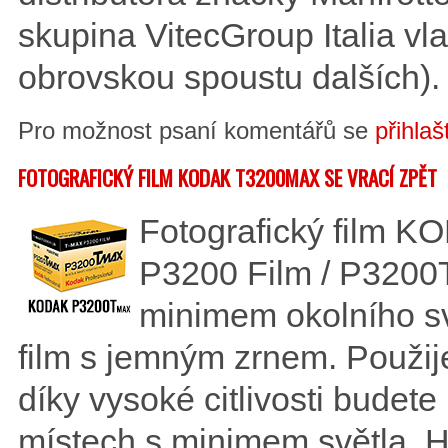
skupina VitecGroup Italia vla
obrovskou spoustu dalších).
Pro možnost psaní komentářů se
přihlaš
FOTOGRAFICKÝ FILM KODAK T3200MAX SE VRACÍ ZPĚT
Fotografický film
P3200 Film / P3200
minimem okolního svě
film s jemným zrnem. Použije
díky vysoké citlivosti budete 
místech s minimem světla. H