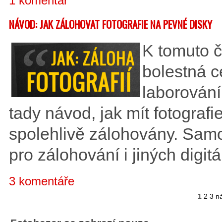
1 komentář
NÁVOD: JAK ZÁLOHOVAT FOTOGRAFIE NA PEVNÉ DISKY
K tomuto č
bolestná c
laborování
tady návod, jak mít fotografie
spolehlivě zálohovány. Samo
pro zálohování i jiných digitá
3 komentáře
1
2
3
ná