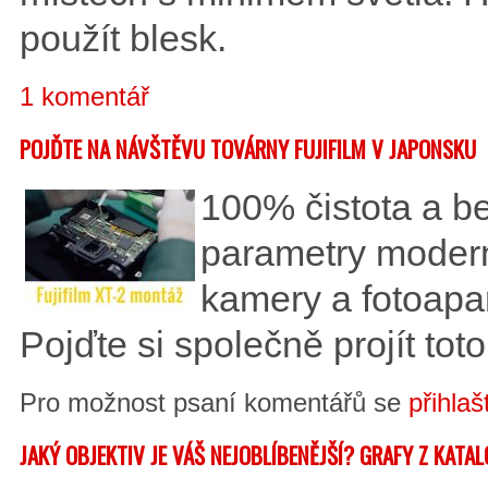
použít blesk.
1 komentář
POJĎTE NA NÁVŠTĚVU TOVÁRNY FUJIFILM V JAPONSKU
100% čistota a b
parametry moderní
kamery a fotoapar
Pojďte si společně projít to
Pro možnost psaní komentářů se
přihlaš
JAKÝ OBJEKTIV JE VÁŠ NEJOBLÍBENĚJŠÍ? GRAFY Z KAT