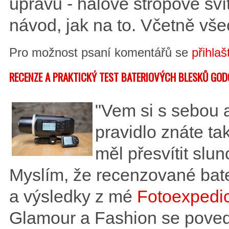
úpravu - halové stropové sví
návod, jak na to. Včetně vše
Pro možnost psaní komentářů se
přihlaš
RECENZE A PRAKTICKÝ TEST BATERIOVÝCH BLESKŮ GO
"Vem si s sebou a
pravidlo znáte ta
měl přesvítit slu
Myslím, že recenzované bat
a výsledky z mé
Fotoexpedi
Glamour a Fashion se povedl