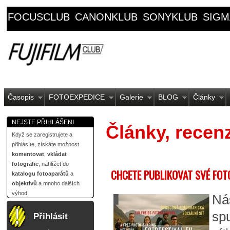
FOCUSCLUB
CANONKLUB
SONYKLUB
SIGM
Časopis
FOTOEXPEDICE
Galerie
BLOG
Články
NEJSTE PŘIHLÁŠENI
Články, recenz
Když se zaregistrujete a
přihlásíte, získáte možnost
komentovat
,
vkládat
fotografie
, nahlížet do
CHCETE PUBLIKOVAT SVÉ FOT
katalogu fotoaparátů
a
objektivů
a mnoho dalších
výhod.
Ná
spu
Přihlásit