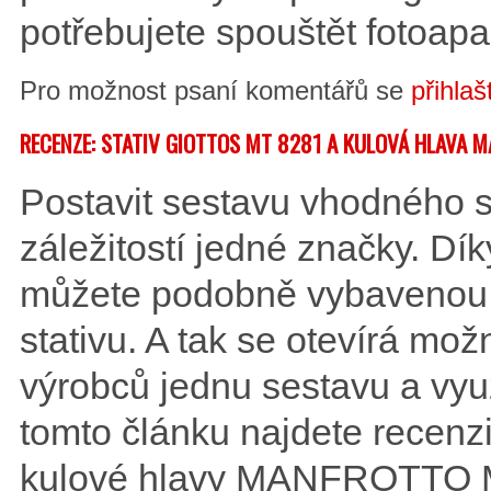
potřebujete spouštět fotoapa
Pro možnost psaní komentářů se
přihlaš
RECENZE: STATIV GIOTTOS MT 8281 A KULOVÁ HLAVA
Postavit sestavu vhodného s
záležitostí jedné značky. Dí
můžete podobně vybavenou h
stativu. A tak se otevírá mo
výrobců jednu sestavu a využ
tomto článku najdete recen
kulové hlavy MANFROTTO M