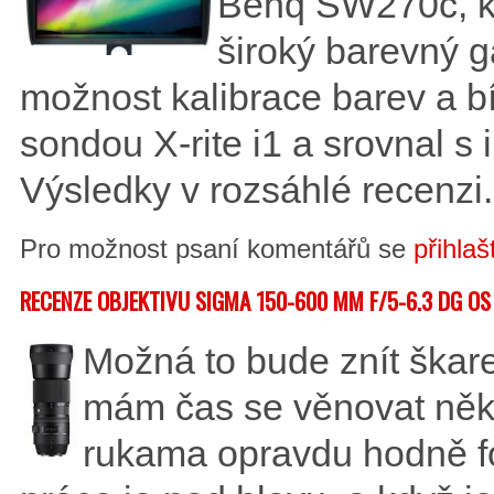
Benq SW270c, kt
široký barevný g
možnost kalibrace barev a bíl
sondou X-rite i1 a srovnal
Výsledky v rozsáhlé recenzi.
Pro možnost psaní komentářů se
přihlaš
RECENZE OBJEKTIVU SIGMA 150-600 MM F/5-6.3 DG 
Možná to bude znít škare
mám čas se věnovat něk
rukama opravdu hodně fo