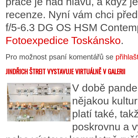
práce je nad hlavu, a když 
recenze. Nyní vám chci pře
f/5-6.3 DG OS HSM Contempo
Fotoexpedice Toskánsko
.
Pro možnost psaní komentářů se
přihlaš
JINDŘICH ŠTREIT VYSTAVUJE VIRTUÁLNĚ V GALERII
V době pandem
nějakou kultur
platí také, tak
poskrovnu a vý