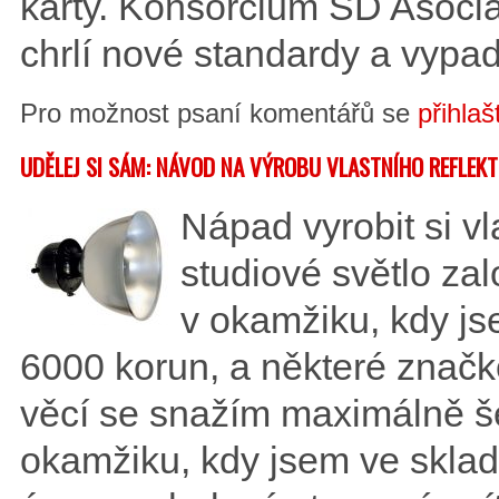
karty. Konsorcium SD Asoci
chrlí nové standardy a vypad
Pro možnost psaní komentářů se
přihlaš
UDĚLEJ SI SÁM: NÁVOD NA VÝROBU VLASTNÍHO REFLE
Nápad vyrobit si v
studiové světlo za
v okamžiku, kdy jsem
6000 korun, a některé značk
věcí se snažím maximálně še
okamžiku, kdy jsem ve skla