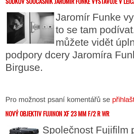
SUDKŮV SOUČASNÍK JAROMÍR FUNKE VYSTAVUJE V LEIC
Jaromír Funke vys
to se tam podívat
můžete vidět úpl
podpory dcery Jaromíra Funk
Birguse.
Pro možnost psaní komentářů se
přihlaš
NOVÝ OBJEKTIV FUJINON XF 23 MM F/2 R WR
Společnost Fujifilm 