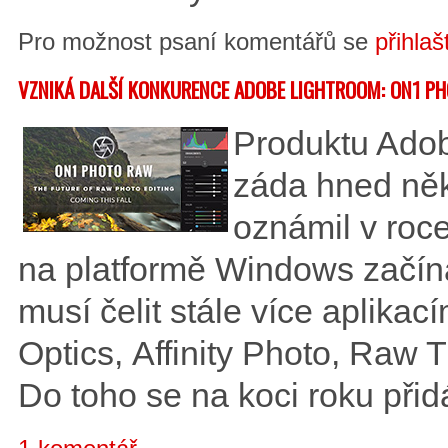
Pro možnost psaní komentářů se
přihlaš
VZNIKÁ DALŠÍ KONKURENCE ADOBE LIGHTROOM: ON1 P
Produktu Ado
záda hned něk
oznámil v roc
na platformě Windows začín
musí čelit stále více aplika
Optics, Affinity Photo, Raw 
Do toho se na koci roku př