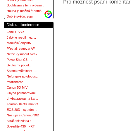
Pro možnost psaní komentá
Souhlasím s těmi rybami...
Houba je možná šťastná,...
more
Dobré světlo, supr
Diskuzní konference
kabel USB s...
Jaký je rozdíl mezi...
Manuální objektiv
Přestal reagovat AF
Nelze vysunout blesk
PowerShot G3 -...
Skutečný počet...
Špatná světelnost -...
Nefunguje autofocus...
fototiskárna
Canon 5D MIV
Chyba pri nahravani...
chyba zápisu na kartu
Tamron 16-300mm f/3....
EOS 20D - systém....
Nástupce Canonu 30D
natáčanie videa s...
Speedlite 430 III-RT