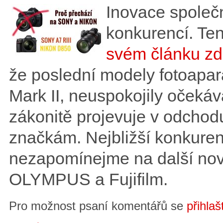
Inovace společ
konkurencí. Te
svém článku zd
že poslední modely fotoap
Mark II, neuspokojily očekáv
zákonitě projevuje v odchod
značkám. Nejbližší konkurent
nezapomínejme na další nov
OLYMPUS a Fujifilm.
Pro možnost psaní komentářů se
přihlaš