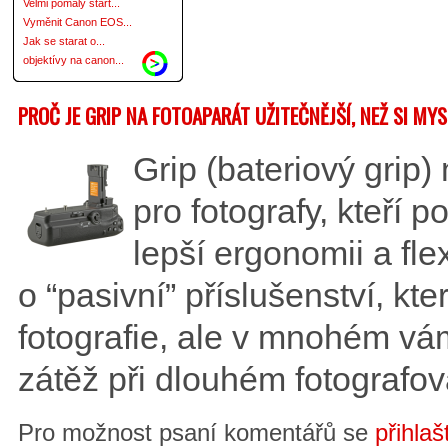
Velmi pomalý start...
Vyměnit Canon EOS...
Jak se starat o...
objektívy na canon...
PROČ JE GRIP NA FOTOAPARÁT UŽITEČNĚJŠÍ, NEŽ SI MYS
Grip (bateriový gri
pro fotografy, kteří p
lepší ergonomii a fle
o “pasivní” příslušenství, kte
fotografie, ale v mnohém vám
zátěž při dlouhém fotografov
Pro možnost psaní komentářů se
přihlaš