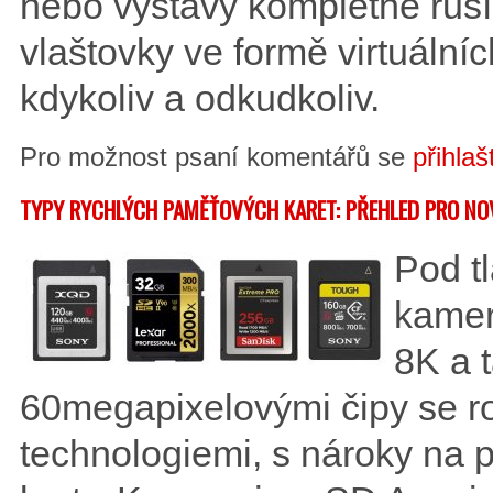
nebo výstavy kompletně ruší.
vlaštovky ve formě virtuálníc
kdykoliv a odkudkoliv.
Pro možnost psaní komentářů se
přihlaš
TYPY RYCHLÝCH PAMĚŤOVÝCH KARET: PŘEHLED PRO NO
Pod tl
kamer
8K a 
60megapixelovými čipy se ro
technologiemi, s nároky na 