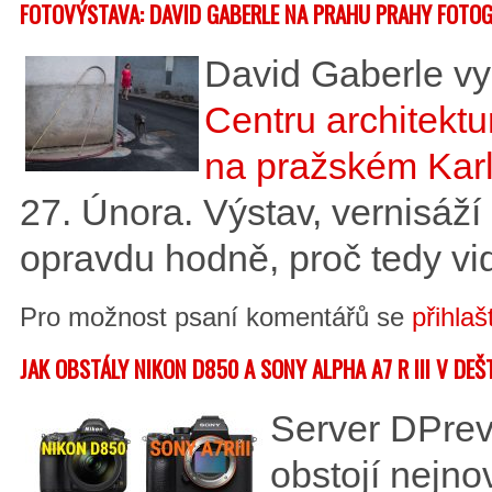
FOTOVÝSTAVA: DAVID GABERLE NA PRAHU PRAHY FOTOG
David Gaberle vys
Centru architekt
na pražském Kar
27. Února. Výstav, vernisáží 
opravdu hodně, proč tedy vi
Pro možnost psaní komentářů se
přihlaš
JAK OBSTÁLY NIKON D850 A SONY ALPHA A7 R III V DEŠ
Server DPrevi
obstojí nejno