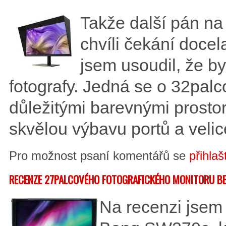
Takže další pán na 
chvíli čekání docel
jsem usoudil, že by
fotografy. Jedná se o 32pal
důležitými barevnými prost
skvělou výbavu portů a veli
Pro možnost psaní komentářů se
přihlaš
RECENZE 27PALCOVÉHO FOTOGRAFICKÉHO MONITORU B
Na recenzi jsem 