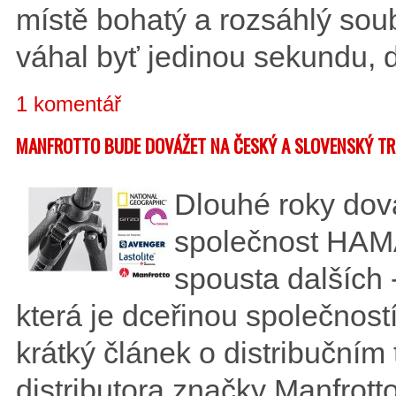
místě bohatý a rozsáhlý soub
váhal byť jedinou sekundu, d
1 komentář
MANFROTTO BUDE DOVÁŽET NA ČESKÝ A SLOVENSKÝ TR
Dlouhé roky dová
společnost HAMA
spousta dalších 
která je dceřinou společnos
krátký článek o distribuční
distributora značky Manfrott