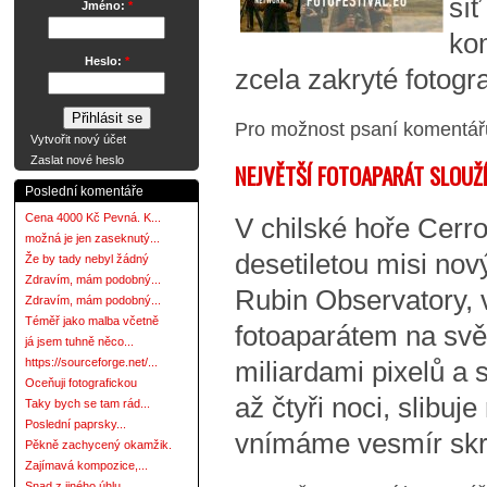
sí
Jméno:
*
ko
Heslo:
*
zcela zakryté fotogra
Pro možnost psaní komentá
Vytvořit nový účet
Zaslat nové heslo
NEJVĚTŠÍ FOTOAPARÁT SLOUŽ
Poslední komentáře
Cena 4000 Kč Pevná. K...
V chilské hoře Cerr
možná je jen zaseknutý...
desetiletou misi nov
Že by tady nebyl žádný
Zdravím, mám podobný...
Rubin Observatory, 
Zdravím, mám podobný...
Téměř jako malba včetně
fotoaparátem na svě
já jsem tuhně něco...
https://sourceforge.net/...
miliardami pixelů a s
Oceňuji fotografickou
až čtyři noci, slibuje
Taky bych se tam rád...
Poslední paprsky...
vnímáme vesmír skr
Pěkně zachycený okamžik.
Zajímavá kompozice,...
Snad z jiného úhlu