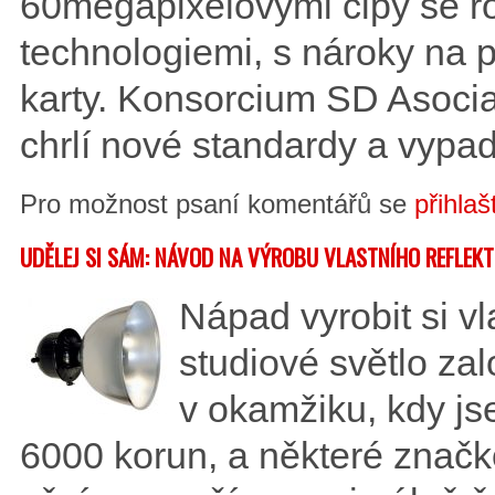
60megapixelovými čipy se ro
technologiemi, s nároky na 
karty. Konsorcium SD Asoci
chrlí nové standardy a vypad
Pro možnost psaní komentářů se
přihlaš
UDĚLEJ SI SÁM: NÁVOD NA VÝROBU VLASTNÍHO REFLE
Nápad vyrobit si v
studiové světlo za
v okamžiku, kdy jsem
6000 korun, a některé značk