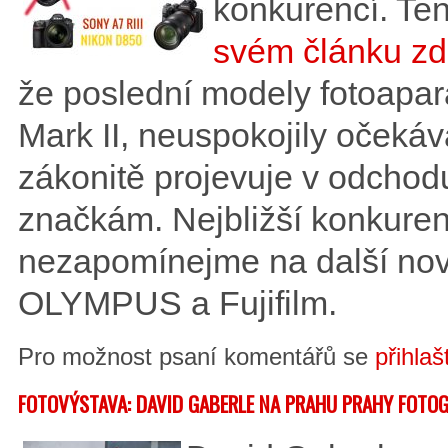
konkurencí. Te
svém článku zd
že poslední modely fotoap
Mark II, neuspokojily očekáv
zákonitě projevuje v odchod
značkám. Nejbližší konkurent
nezapomínejme na další nov
OLYMPUS a Fujifilm.
Pro možnost psaní komentářů se
přihlaš
FOTOVÝSTAVA: DAVID GABERLE NA PRAHU PRAHY FOTOG