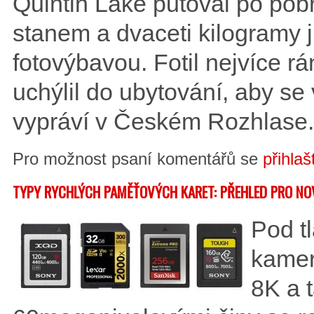
Quintin Lake putoval po pobř
stanem a dvaceti kilogramy jí
fotovýbavou. Fotil nejvíce r
uchýlil do ubytování, aby se 
vypráví v Českém Rozhlase.
Pro možnost psaní komentářů se
přihlaš
TYPY RYCHLÝCH PAMĚŤOVÝCH KARET: PŘEHLED PRO NO
Pod tl
kamer
8K a 