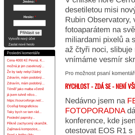
Jméno:
*
desetiletou misi nov
Heslo:
*
Rubin Observatory, 
fotoaparátem na svě
miliardami pixelů a s
Vytvořit nový účet
Zaslat nové heslo
až čtyři noci, slibuje
Poslední komentáře
vnímáme vesmír skr
Cena 4000 Kč Pevná. K...
možná je jen zaseknutý...
Pro možnost psaní komentá
Že by tady nebyl žádný
Zdravím, mám podobný...
RYCHLOST - ZDÁ SE - NENÍ V
Zdravím, mám podobný...
Téměř jako malba včetně
já jsem tuhně něco...
Nedávno jsem na
F
https://sourceforge.net/...
Oceňuji fotografickou
FOTOPORADNA
dá
Taky bych se tam rád...
Poslední paprsky...
konference, kde js
Pěkně zachycený okamžik.
otestovat EOS R1 s 
Zajímavá kompozice,...
Snad z jiného úhlu