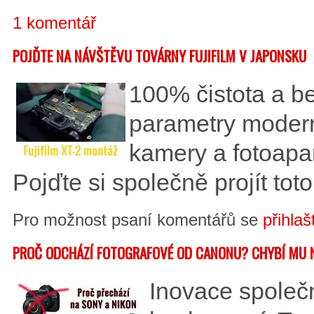
1 komentář
POJĎTE NA NÁVŠTĚVU TOVÁRNY FUJIFILM V JAPONSKU
100% čistota a b
parametry moderní
kamery a fotoapar
Pojďte si společně projít to
Pro možnost psaní komentářů se
přihlaš
PROČ ODCHÁZÍ FOTOGRAFOVÉ OD CANONU? CHYBÍ MU 
Inovace společ