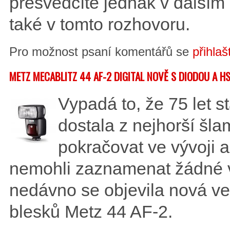
přesvědčíte jednak v dalším
také v tomto rozhovoru.
Pro možnost psaní komentářů se
přihlaš
METZ MECABLITZ 44 AF-2 DIGITAL NOVĚ S DIODOU A H
Vypadá to, že 75 let 
dostala z nejhorší šla
pokračovat ve vývoji 
nemohli zaznamenat žádné 
nedávno se objevila nová ve
blesků Metz 44 AF-2.