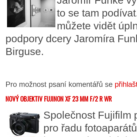
to se tam podívat
můžete vidět úpl
podpory dcery Jaromíra Funk
Birguse.
Pro možnost psaní komentářů se
přihlaš
NOVÝ OBJEKTIV FUJINON XF 23 MM F/2 R WR
Společnost Fujifilm 
pro řadu fotoaparátů