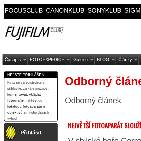
FOCUSCLUB
CANONKLUB
SONYKLUB
SIGM
Časopis
FOTOEXPEDICE
Galerie
BLOG
Články
NEJSTE PŘIHLÁŠENI
Odborný člán
Když se zaregistrujete a
přihlásíte, získáte možnost
komentovat
,
vkládat
Odborný článek
fotografie
, nahlížet do
katalogu fotoaparátů
a
objektivů
a mnoho dalších
výhod.
NEJVĚTŠÍ FOTOAPARÁT SLOUŽ
Přihlásit
V chilské hoře Cerr