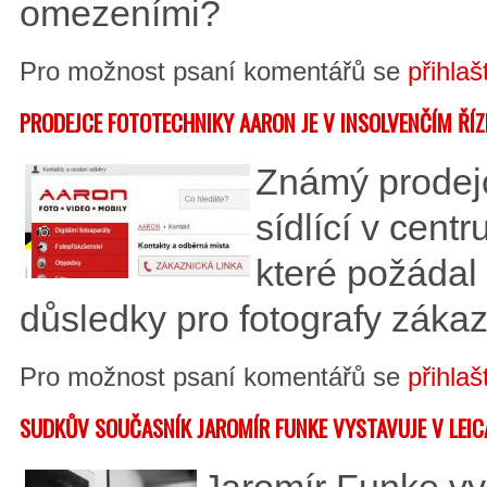
omezeními?
Pro možnost psaní komentářů se
přihlaš
PRODEJCE FOTOTECHNIKY AARON JE V INSOLVENČÍM ŘÍZ
Známý prodej
sídlící v cent
které požádal
důsledky pro fotografy záka
Pro možnost psaní komentářů se
přihlaš
SUDKŮV SOUČASNÍK JAROMÍR FUNKE VYSTAVUJE V LEIC
Jaromír Funke vys