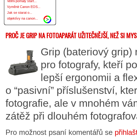
Velmi pomalý start...
Vyměnit Canon EOS...
Jak se starat o...
objektívy na canon...
PROČ JE GRIP NA FOTOAPARÁT UŽITEČNĚJŠÍ, NEŽ SI MYS
Grip (bateriový gri
pro fotografy, kteří p
lepší ergonomii a fle
o “pasivní” příslušenství, kte
fotografie, ale v mnohém vám
zátěž při dlouhém fotografov
Pro možnost psaní komentářů se
přihlaš