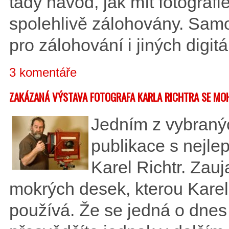
tady návod, jak mít fotografie
spolehlivě zálohovány. Samo
pro zálohování i jiných digitá
3 komentáře
ZAKÁZANÁ VÝSTAVA FOTOGRAFA KARLA RICHTRA SE MO
Jedním z vybranýc
publikace s nejle
Karel Richtr. Zauj
mokrých desek, kterou Karel 
používá. Že se jedná o dnes j