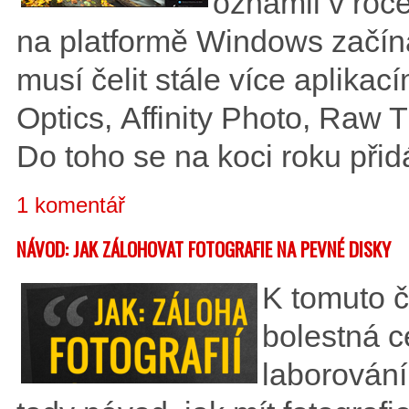
oznámil v roc
na platformě Windows začín
musí čelit stále více aplika
Optics, Affinity Photo, Raw 
Do toho se na koci roku př
1 komentář
NÁVOD: JAK ZÁLOHOVAT FOTOGRAFIE NA PEVNÉ DISKY
K tomuto č
bolestná c
laborování