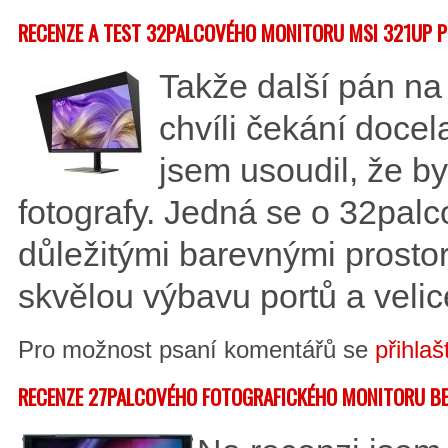
RECENZE A TEST 32PALCOVÉHO MONITORU MSI 321UP 
Takže další pán na 
chvíli čekání docel
jsem usoudil, že by
fotografy. Jedná se o 32pal
důležitými barevnými prost
skvělou výbavu portů a veli
Pro možnost psaní komentářů se
přihlaš
RECENZE 27PALCOVÉHO FOTOGRAFICKÉHO MONITORU B