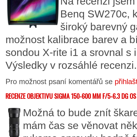
Na recenzi jsem 
Benq SW270c, kt
široký barevný g
možnost kalibrace barev a bíl
sondou X-rite i1 a srovnal
Výsledky v rozsáhlé recenzi.
Pro možnost psaní komentářů se
přihlaš
RECENZE OBJEKTIVU SIGMA 150-600 MM F/5-6.3 DG 
Možná to bude znít škare
mám čas se věnovat něk