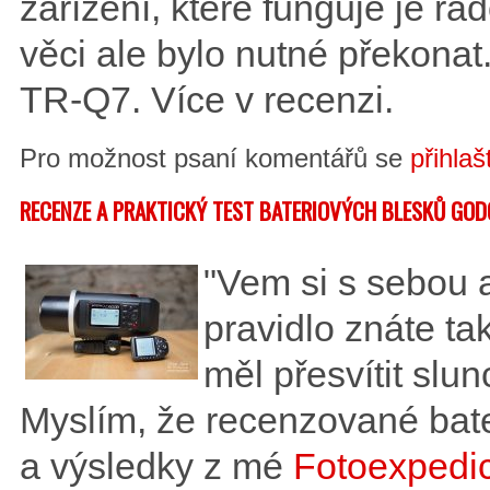
zařízení, které funguje je ra
věci ale bylo nutné překonat
TR-Q7. Více v recenzi.
Pro možnost psaní komentářů se
přihlaš
RECENZE A PRAKTICKÝ TEST BATERIOVÝCH BLESKŮ GO
"Vem si s sebou a
pravidlo znáte ta
měl přesvítit slu
Myslím, že recenzované bat
a výsledky z mé
Fotoexpedi