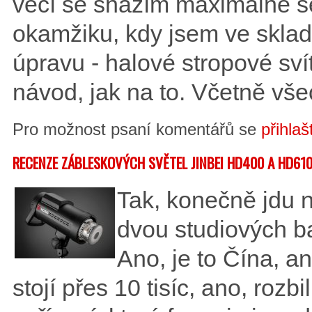
věcí se snažím maximálně še
okamžiku, kdy jsem ve skla
úpravu - halové stropové sví
návod, jak na to. Včetně vše
Pro možnost psaní komentářů se
přihlaš
RECENZE ZÁBLESKOVÝCH SVĚTEL JINBEI HD400 A HD61
Tak, konečně jdu n
dvou studiových ba
Ano, je to Čína, an
stojí přes 10 tisíc, ano, rozb