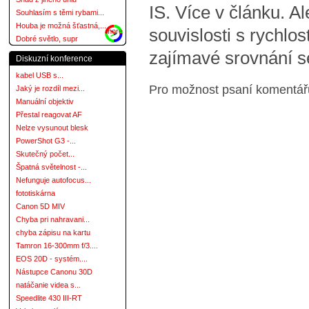
IS. Více v článku. A
Souhlasím s těmi rybami...
Houba je možná šťastná,...
souvislosti s rychlo
more
Dobré světlo, supr
zajímavé srovnání s
Diskuzní konference
kabel USB s...
Pro možnost psaní komentá
Jaký je rozdíl mezi...
Manuální objektiv
Přestal reagovat AF
Nelze vysunout blesk
PowerShot G3 -...
Skutečný počet...
Špatná světelnost -...
Nefunguje autofocus...
fototiskárna
Canon 5D MIV
Chyba pri nahravani...
chyba zápisu na kartu
Tamron 16-300mm f/3....
EOS 20D - systém....
Nástupce Canonu 30D
natáčanie videa s...
Speedlite 430 III-RT