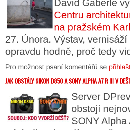
David Gaberle vys
Centru architekt
na pražském Kar
27. Února. Výstav, vernisáží 
opravdu hodně, proč tedy vi
Pro možnost psaní komentářů se
přihlaš
JAK OBSTÁLY NIKON D850 A SONY ALPHA A7 R III V DEŠ
Server DPrevi
obstojí nejno
SONY Alpha A7