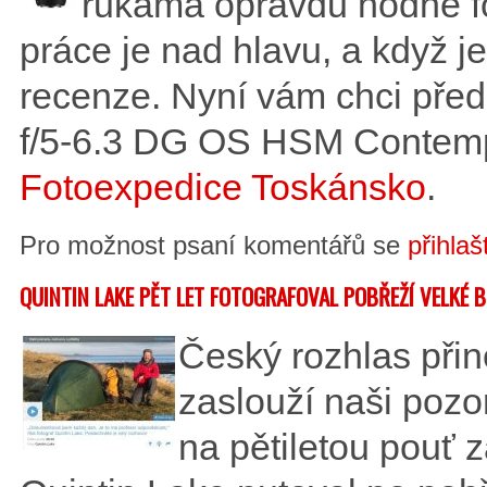
rukama opravdu hodně fo
práce je nad hlavu, a když 
recenze. Nyní vám chci pře
f/5-6.3 DG OS HSM Contempo
Fotoexpedice Toskánsko
.
Pro možnost psaní komentářů se
přihlaš
QUINTIN LAKE PĚT LET FOTOGRAFOVAL POBŘEŽÍ VELKÉ 
Český rozhlas přine
zaslouží naši pozo
na pětiletou pouť 