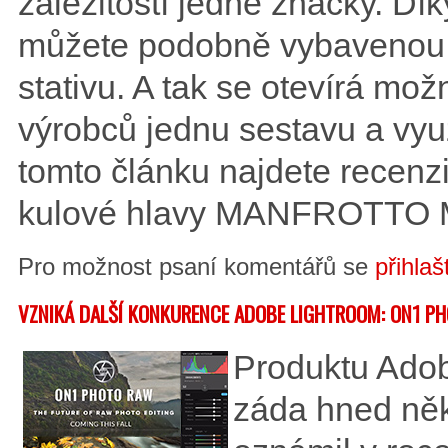
záležitostí jedné značky. Dí
můžete podobně vybavenou h
stativu. A tak se otevírá mo
výrobců jednu sestavu a využ
tomto článku najdete recen
kulové hlavy MANFROTTO M
Pro možnost psaní komentářů se
přihlaš
VZNIKÁ DALŠÍ KONKURENCE ADOBE LIGHTROOM: ON1 P
Produktu Ado
záda hned něk