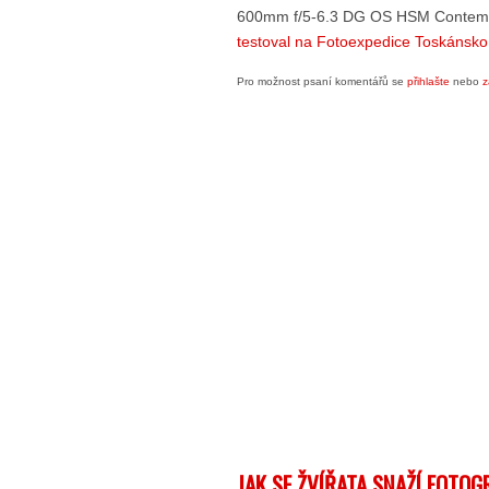
600mm f/5-6.3 DG OS HSM Contempo
testoval na Fotoexpedice Toskánsko
Pro možnost psaní komentářů se
přihlašte
nebo
z
JAK SE ŽVÍŘATA SNAŽÍ FOTO