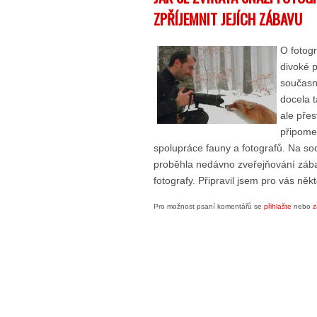
ZPŘÍJEMNIT JEJÍCH ZÁBAVU
O fotogr
divoké 
současn
docela t
ale přes
připome
spolupráce fauny a fotografů. Na sociá
proběhla nedávno zveřejňování zába
fotografy. Připravil jsem pro vás někt
Pro možnost psaní komentářů se
přihlašte
nebo
z