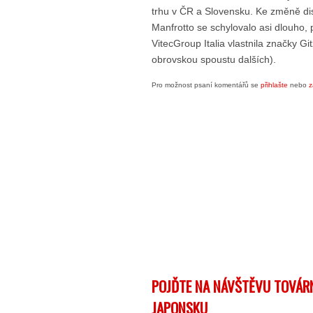
trhu v ČR a Slovensku. Ke změně dis
Manfrotto se schylovalo asi dlouho,
VitecGroup Italia vlastnila značky Gi
obrovskou spoustu dalších).
Pro možnost psaní komentářů se
přihlašte
nebo
z
POJĎTE NA NÁVŠTĚVU TOVÁRN
JAPONSKU