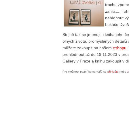
trochu zpomal
zahřát… Toh
nabídnout vý
Lukáše Dvořá
Stejně tak se jmenuje i kniha jeho če
plných života, promyšlených detailů 
můžete zakoupit na našem
eshopu.
prohlédnout až do 19.11.2023 v pro
Gallery v Praze a knihu zakoupit v dis
Pro možnost psaní komentářů se
přihlašte
nebo
z