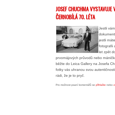
JOSEF CHUCHMA VYSTAVUJE V
ČERNOBÍLÁ 70. LÉTA
Jestli vá
dokumentá
jestli mát
fotografii
let zpět 
prvomájových průvodů nebo máničko
běžte do Leica Gallery na Josefa C
fotky vás uhranou svou autentičnost
rádi, že je to pryč.
Pro možnost psaní komentářů se
přihlašte
nebo
z