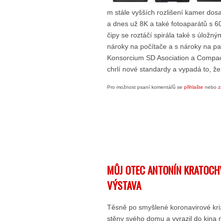
m stále vyšších rozlišení kamer dos
a dnes už 8K a také fotoaparátů s 
čipy se roztáčí spirála také s úložný
nároky na počítače a s nároky na p
Konsorcium SD Asociation a Compac
chrlí nové standardy a vypadá to, ž
Pro možnost psaní komentářů se
přihlašte
nebo
z
MŮJ OTEC ANTONÍN KRATOCHV
VÝSTAVA
Těsně po smyšlené koronavirové kriz
stěny svého domu a vyrazil do kina 