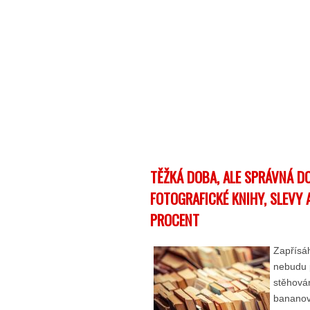
TĚŽKÁ DOBA, ALE SPRÁVNÁ 
FOTOGRAFICKÉ KNIHY, SLEVY 
PROCENT
Zapřísáh
nebudu p
stěhová
bananov