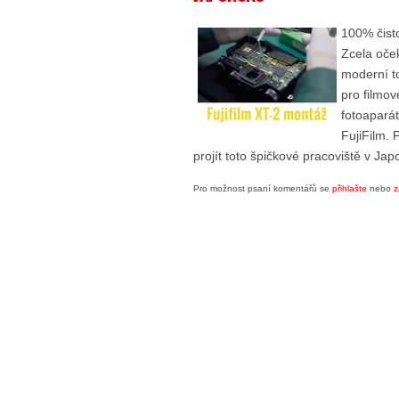
100% čist
Zcela oče
moderní t
pro filmo
fotoaparát
FujiFilm. 
projít toto špičkové pracoviště v Jap
Pro možnost psaní komentářů se
přihlašte
nebo
z