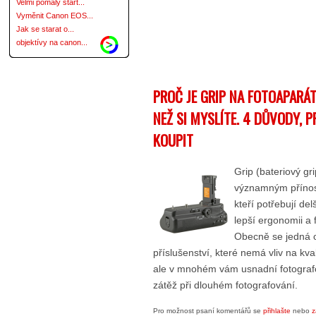
Velmi pomalý start...
Vyměnit Canon EOS...
Jak se starat o...
objektívy na canon...
PROČ JE GRIP NA FOTOAPARÁT
NEŽ SI MYSLÍTE. 4 DŮVODY, P
KOUPIT
Grip (bateriový gr
významným přínos
kteří potřebují del
lepší ergonomii a fl
Obecně se jedná o
příslušenství, které nemá vliv na kval
ale v mnohém vám usnadní fotografo
zátěž při dlouhém fotografování.
Pro možnost psaní komentářů se
přihlašte
nebo
z