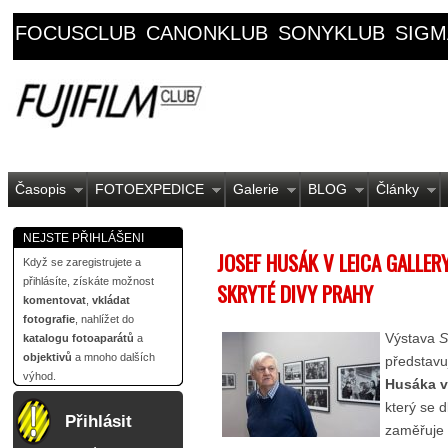
FOCUSCLUB
CANONKLUB
SONYKLUB
SIGM
Časopis
FOTOEXPEDICE
Galerie
BLOG
Články
NEJSTE PŘIHLÁŠENI
JOSEF HUSÁK V LEICA GALLER
Když se zaregistrujete a
přihlásíte, získáte možnost
SKRYTÉ DIVY PRAHY
komentovat
,
vkládat
fotografie
, nahlížet do
Výstava
S
katalogu fotoaparátů
a
objektivů
a mnoho dalších
představu
výhod.
Husáka v
který se 
Přihlásit
zaměřuje