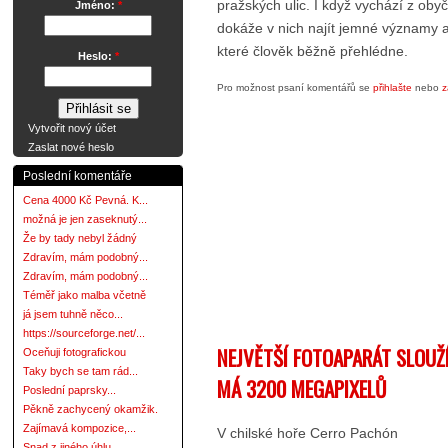
pražských ulic. I když vychází z obyč
Jméno:
*
dokáže v nich najít jemné významy 
které člověk běžně přehlédne.
Heslo:
*
Pro možnost psaní komentářů se
přihlašte
nebo
z
Vytvořit nový účet
Zaslat nové heslo
Poslední komentáře
Cena 4000 Kč Pevná. K...
možná je jen zaseknutý...
Že by tady nebyl žádný
Zdravím, mám podobný...
Zdravím, mám podobný...
Téměř jako malba včetně
já jsem tuhně něco...
https://sourceforge.net/...
NEJVĚTŠÍ FOTOAPARÁT SLOU
Oceňuji fotografickou
Taky bych se tam rád...
MÁ 3200 MEGAPIXELŮ
Poslední paprsky...
Pěkně zachycený okamžik.
Zajímavá kompozice,...
V chilské hoře Cerro Pachón
Snad z jiného úhlu