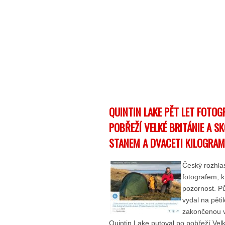
QUINTIN LAKE PĚT LET FOTOG
POBŘEŽÍ VELKÉ BRITÁNIE A S
STANEM A DVACETI KILOGRA
Český rozhlas
fotografem, k
pozornost. P
vydal na pěti
zakončenou v
Quintin Lake putoval po pobřeží Velk