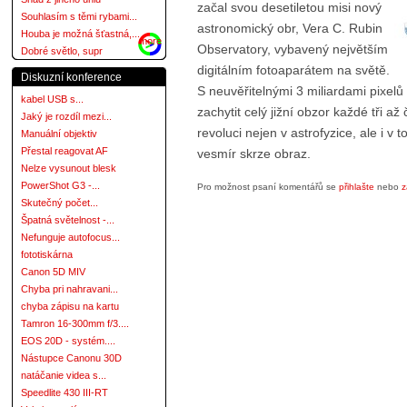
začal svou desetiletou misi nový
Souhlasím s těmi rybami...
astronomický obr, Vera C. Rubin
Houba je možná šťastná,...
more
Observatory, vybavený největším
Dobré světlo, supr
digitálním fotoaparátem na světě.
Diskuzní konference
S neuvěřitelnými 3 miliardami pixelů
kabel USB s...
zachytit celý jižní obzor každé tři až č
Jaký je rozdíl mezi...
revoluci nejen v astrofyzice, ale i v
Manuální objektiv
Přestal reagovat AF
vesmír skrze obraz.
Nelze vysunout blesk
PowerShot G3 -...
Pro možnost psaní komentářů se
přihlašte
nebo
z
Skutečný počet...
Špatná světelnost -...
Nefunguje autofocus...
fototiskárna
Canon 5D MIV
Chyba pri nahravani...
chyba zápisu na kartu
Tamron 16-300mm f/3....
EOS 20D - systém....
Nástupce Canonu 30D
natáčanie videa s...
Speedlite 430 III-RT