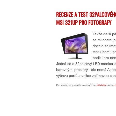
RECENZE A TEST 32PALCOVÉ
MSI 321UP PRO FOTOGRAFY
Takže další pá
se mi dostal p
docela zajíma
testu jsem uso
hodit i pro ne
Jedná se o 32palcový LED monitor s
barevnými prostory - ale nemá Ado
výbavu portů a velice zajímavou cen
Pro možnost psaní komentářů se
přihlašte
nebo
z