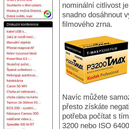
nominální citlivost
Souhlasím s těmi rybami...
Houba je možná šťastná,...
snadno dosáhnout vyš
more
Dobré světlo, supr
filmového zrna.
Diskuzní konference
kabel USB s...
Jaký je rozdíl mezi...
Manuální objektiv
Přestal reagovat AF
Nelze vysunout blesk
PowerShot G3 -...
Skutečný počet...
Špatná světelnost -...
Nefunguje autofocus...
fototiskárna
Canon 5D MIV
Chyba pri nahravani...
Navíc můžete samoz
chyba zápisu na kartu
Tamron 16-300mm f/3....
přesto získáte negati
EOS 20D - systém....
Nástupce Canonu 30D
potřeba počítat s tí
natáčanie videa s...
3200 nebo ISO 6400,
Speedlite 430 III-RT