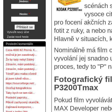
Jméno:
*
scénách s
vysoce ci
Heslo:
*
pro focení akčních z
fotit z ruky, a nebo 
Vytvořit nový účet
Hlavně v situacích, 
Zaslat nové heslo
Poslední komentáře
Nominálně má film c
Cena 4000 Kč Pevná. K...
možná je jen zaseknutý...
vyvolání jej snadno 
Že by tady nebyl žádný
Zdravím, mám podobný...
proces, tedy to "P"
Zdravím, mám podobný...
Téměř jako malba včetně
Fotografický
já jsem tuhně něco...
https://sourceforge.net/...
P3200Tmax
Oceňuji fotografickou
Taky bych se tam rád...
Poslední paprsky...
Pokud film vyvolá
Pěkně zachycený okamžik.
MAX Developer n
Zajímavá kompozice,...
Snad z jiného úhlu