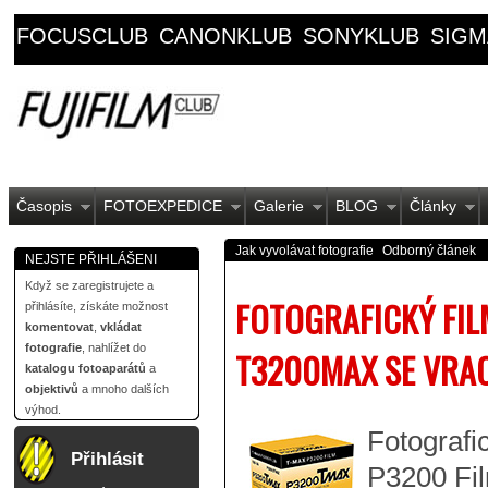
FOCUSCLUB
CANONKLUB
SONYKLUB
SIGM
Časopis
FOTOEXPEDICE
Galerie
BLOG
Články
Jak vyvolávat fotografie
Odborný článek
NEJSTE PŘIHLÁŠENI
Když se zaregistrujete a
FOTOGRAFICKÝ FI
přihlásíte, získáte možnost
komentovat
,
vkládat
fotografie
, nahlížet do
T3200MAX SE VRAC
katalogu fotoaparátů
a
objektivů
a mnoho dalších
výhod.
Fotograf
Přihlásit
P3200 Fi