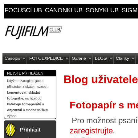
FOCUSCLUB
CANONKLUB
SONYKLUB
SIGM
Časopis
FOTOEXPEDICE
Galerie
BLOG
Články
NEJSTE PŘIHLÁŠENI
Blog uživatel
Když se zaregistrujete a
přihlásíte, získáte možnost
komentovat
,
vkládat
fotografie
, nahlížet do
Fotopapír s m
katalogu fotoaparátů
a
objektivů
a mnoho dalších
výhod.
Pro možnost psan
zaregistrujte
.
Přihlásit