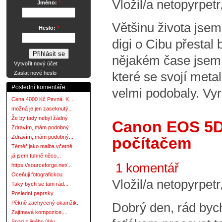
Vložil/a netopyrpet
Jméno:
*
Většinu života jse
Heslo:
*
digi o Cibu přestal
nějakém čase jsem s
Vytvořit nový účet
které se svojí met
Zaslat nové heslo
Poslední komentáře
velmi podobaly. Vyrá
Cena 4000 Kč Pevná. K...
možná je jen zaseknutý...
Že by tady nebyl žádný
Canon EOS 5D 
Zdravím, mám podobný...
Zdravím, mám podobný...
počítačem
Téměř jako malba včetně
já jsem tuhně něco...
1 komentář
https://sourceforge.net/...
Oceňuji fotografickou
Vložil/a netopyrpet
Taky bych se tam rád...
Poslední paprsky...
Pěkně zachycený okamžik.
Dobrý den, rád bych
Zajímavá kompozice,...
Snad z jiného úhlu