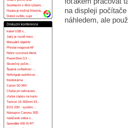
foťákem pracovat ta
Souhlasím s těmi rybami...
na displeji počítače
Houba je možná šťastná,...
more
Dobré světlo, supr
náhledem, ale použi
Diskuzní konference
kabel USB s...
Jaký je rozdíl mezi...
Manuální objektiv
Přestal reagovat AF
Nelze vysunout blesk
PowerShot G3 -...
Skutečný počet...
Špatná světelnost -...
Nefunguje autofocus...
fototiskárna
Canon 5D MIV
Chyba pri nahravani...
chyba zápisu na kartu
Tamron 16-300mm f/3....
EOS 20D - systém....
Nástupce Canonu 30D
natáčanie videa s...
Speedlite 430 III-RT