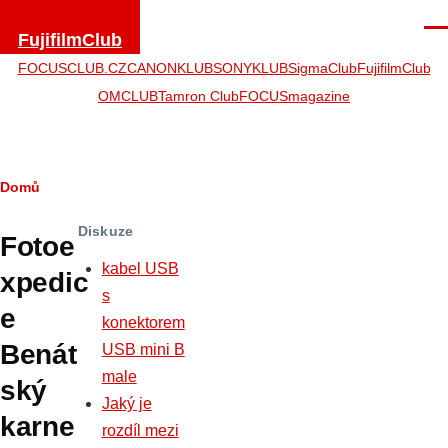
Přejít k hlavnímu obsahu
Men
FujifilmClub
FOCUSCLUB.CZ
CANONKLUB
SONYKLUB
SigmaClub
FujifilmClub
OMCLUB
Tamron Club
FOCUSmagazine
Drobečková
Domů
navigace
Diskuze
Fotoe
kabel USB
xpedic
s
e
konektorem
Benát
USB mini B
male
ský
Jaký je
karne
rozdíl mezi