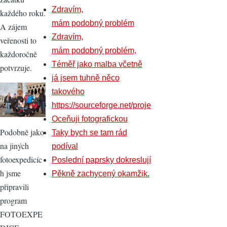
Zdravím,
každého roku.
mám podobný problém
A zájem
Zdravím,
veřenosti to
mám podobný problém,
každoročně
Téměř jako malba včetně
potvrzuje.
já jsem tuhně něco
takového
https://sourceforge.net/proje
Oceňuji fotografickou
Podobně jako
Taky bych se tam rád
na jiných
podíval
fotoexpedicíc
Poslední paprsky dokreslují
h jsme
Pěkně zachycený okamžik.
připravili
program
FOTOEXPE