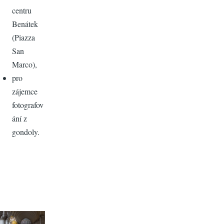
centru
Benátek
(Piazza
San
Marco),
pro
zájemce
fotografov
ání z
gondoly.