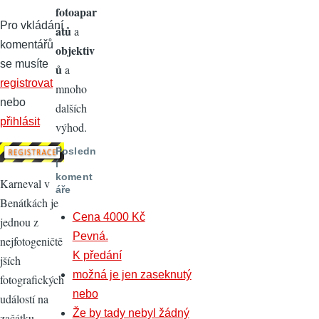
fotoapar
Pro vkládání
átů
a
komentářů
objektiv
se musíte
ů
a
registrovat
mnoho
nebo
dalších
přihlásit
výhod.
Posledn
í
koment
Karneval v
áře
Benátkách je
Cena 4000 Kč
jednou z
Pevná.
nejfotogeničtě
K předání
jších
možná je jen zaseknutý
fotografických
nebo
událostí na
Že by tady nebyl žádný
začátku