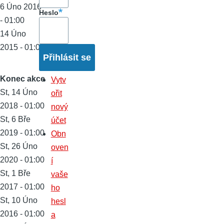
6 Úno 2016
Heslo
- 01:00
14 Úno
2015 - 01:00
Konec akce
Vytv
St, 14 Úno
ořit
2018 - 01:00
nový
St, 6 Bře
účet
2019 - 01:00
Obn
St, 26 Úno
oven
2020 - 01:00
í
St, 1 Bře
vaše
2017 - 01:00
ho
St, 10 Úno
hesl
2016 - 01:00
a