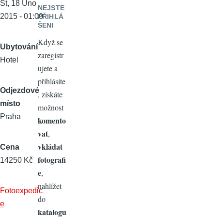
St, 18 Úno
NEJSTE
2015 - 01:00
PŘIHLÁ
ŠENI
Když se
Ubytování
zaregistr
Hotel
ujete a
přihlásíte
Odjezdové
, získáte
místo
možnost
Praha
komento
vat
,
vkládat
Cena
fotografi
14250 Kč
e
,
nahlížet
Fotoexpedic
do
e
katalogu