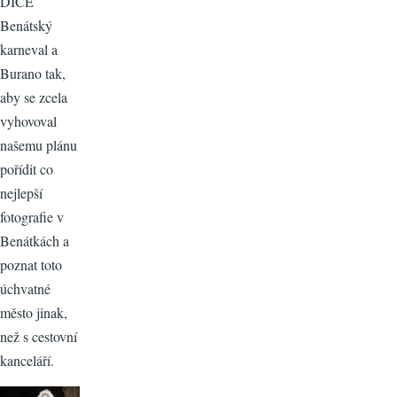
DICE
Benátský
karneval a
Burano tak,
aby se zcela
vyhovoval
našemu plánu
pořídit co
nejlepší
fotografie v
Benátkách a
poznat toto
úchvatné
město jinak,
než s cestovní
kanceláří.