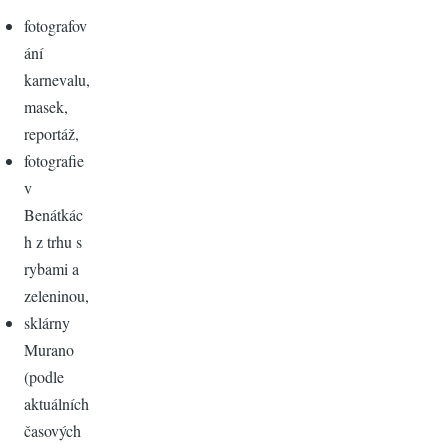
fotografov
ání
karnevalu,
masek,
reportáž,
fotografie
v
Benátkác
h z trhu s
rybami a
zeleninou,
sklárny
Murano
(podle
aktuálních
časových