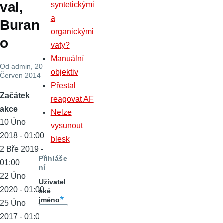
val,
syntetickými
a
Buran
organickými
o
vaty?
Manuální
Od
admin
, 20
objektiv
Červen 2014
Přestal
Začátek
reagovat AF
akce
Nelze
10 Úno
vysunout
2018 - 01:00
blesk
2 Bře 2019 -
Přihláše
01:00
ní
22 Úno
Uživatel
2020 - 01:00
ské
jméno
25 Úno
2017 - 01:00