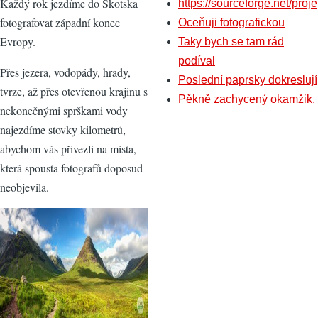
Každý rok jezdíme do Skotska
https://sourceforge.net/proje
fotografovat západní konec
Oceňuji fotografickou
Evropy.
Taky bych se tam rád
podíval
Přes jezera, vodopády, hrady,
Poslední paprsky dokreslují
tvrze, až přes otevřenou krajinu s
Pěkně zachycený okamžik.
nekonečnými sprškami vody
najezdíme stovky kilometrů,
abychom vás přivezli na místa,
která spousta fotografů doposud
neobjevila.