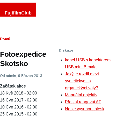
Přejít k hlavnímu obsahu
FujifilmClub
Drobečková
Domů
navigace
Diskuze
Fotoexpedice
kabel USB s konektorem
Skotsko
USB mini B male
Jaký je rozdíl mezi
Od
admin
, 9 Březen 2013
syntetickými a
Začátek akce
organickými vaty?
18 Kvě 2018 - 02:00
Manuální objektiv
16 Čvn 2017 - 02:00
Přestal reagovat AF
10 Čvn 2016 - 02:00
Nelze vysunout blesk
25 Čvn 2015 - 02:00