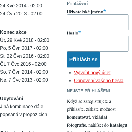
Přihlášení
24 Kvě 2014 - 02:00
Uživatelské jméno
24 Čvn 2013 - 02:00
Konec akce
Heslo
Út, 29 Kvě 2018 - 02:00
Po, 5 Čvn 2017 - 02:00
St, 22 Čvn 2016 - 02:00
Čt, 7 Čvc 2016 - 02:00
So, 7 Čvn 2014 - 02:00
Vytvořit nový účet
Ne, 7 Čvc 2013 - 02:00
Obnovení vašeho hesla
NEJSTE PŘIHLÁŠENI
Ubytování
Když se zaregistrujete a
Jiná kombinace dále
přihlásíte, získáte možnost
popsaná v propozicích
komentovat
vkládat
,
fotografie
katalogu
, nahlížet do