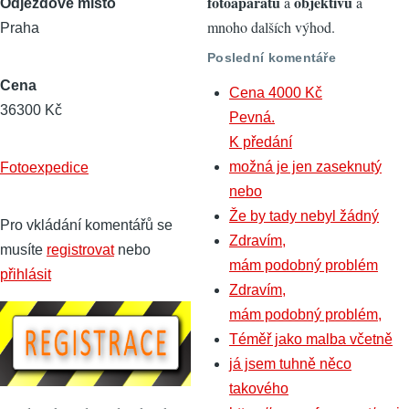
fotoaparátů
objektivů
a
a
Odjezdové místo
mnoho dalších výhod.
Praha
Poslední komentáře
Cena
Cena 4000 Kč
36300 Kč
Pevná.
K předání
možná je jen zaseknutý
Fotoexpedice
nebo
Že by tady nebyl žádný
Pro vkládání komentářů se
Zdravím,
musíte
registrovat
nebo
mám podobný problém
přihlásit
Zdravím,
mám podobný problém,
Téměř jako malba včetně
já jsem tuhně něco
takového