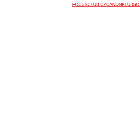
FOCUSCLUB.CZ
CANONKLUB
SO