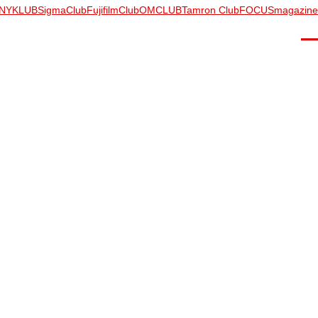
NYKLUB
SigmaClub
FujifilmClub
OMCLUB
Tamron Club
FOCUSmagazine
Men