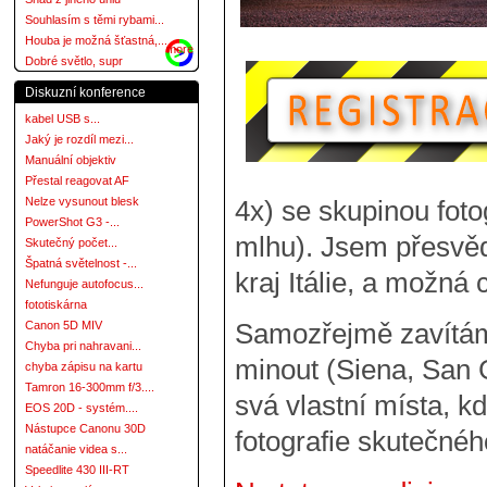
Souhlasím s těmi rybami...
Houba je možná šťastná,...
more
Dobré světlo, supr
Diskuzní konference
kabel USB s...
Jaký je rozdíl mezi...
Manuální objektiv
Přestal reagovat AF
Nelze vysunout blesk
4x) se skupinou fotog
PowerShot G3 -...
mlhu). Jsem přesvěd
Skutečný počet...
Špatná světelnost -...
kraj Itálie, a možná 
Nefunguje autofocus...
fototiskárna
Samozřejmě zavítáme
Canon 5D MIV
Chyba pri nahravani...
minout (Siena, San 
chyba zápisu na kartu
Tamron 16-300mm f/3....
svá vlastní místa, kd
EOS 20D - systém....
Nástupce Canonu 30D
fotografie skutečné
natáčanie videa s...
Speedlite 430 III-RT