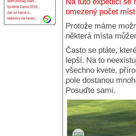
Na tuto expedici se
Velmi pomalý start...
Vyměnit Canon EOS...
omezený počet míst s
Jak se starat o...
objektívy na canon...
Protože máme možno
některá místa může
Často se ptáte, kter
lepší. Na to neexist
všechno kvete, příro
pole dostanou mnohe
Posuďte sami.