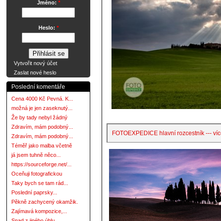
Jméno:
*
Heslo:
*
Vytvořit nový účet
Zaslat nové heslo
Poslední komentáře
Cena 4000 Kč Pevná. K...
možná je jen zaseknutý...
Že by tady nebyl žádný
Zdravím, mám podobný...
FOTOEXPEDICE hlavní rozcestník --- víc
Zdravím, mám podobný...
Téměř jako malba včetně
já jsem tuhně něco...
https://sourceforge.net/...
Oceňuji fotografickou
Taky bych se tam rád...
Poslední paprsky...
Pěkně zachycený okamžik.
Zajímavá kompozice,...
Snad z jiného úhlu