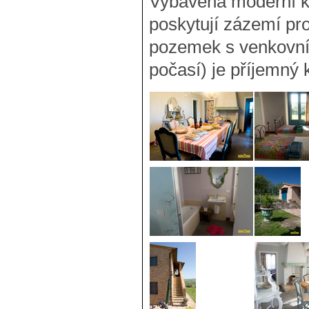
Vybavená moderní k
poskytují zázemí pr
pozemek s venkovn
počasí) je příjemný