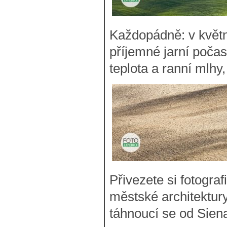
Každopádně: v květno
příjemné jarní počas
teplota a ranní mlhy
Přivezete si fotograf
městské architektury
táhnoucí se od Sien