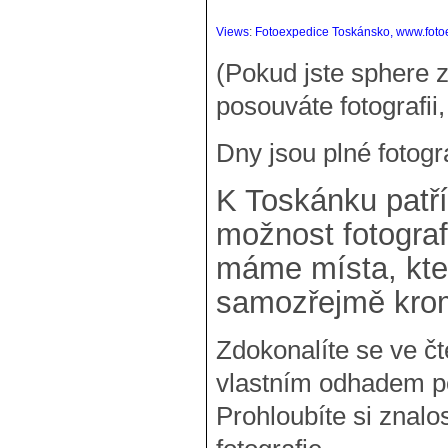
Views
:
Fotoexpedice Toskánsko, www.foto
(Pokud jste sphere z
posouváte fotografii
Dny jsou plné fotog
K Toskánku patř
možnost fotograf
máme místa, kter
samozřejmě krom
Zdokonalíte se ve čte
vlastním odhadem po
Prohloubíte si znalo