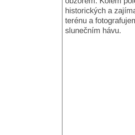
obzorem. Kolem pol
historických a zají
terénu a fotografujem
slunečním hávu.