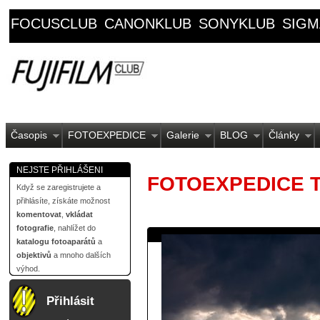
FOCUSCLUB
CANONKLUB
SONYKLUB
SIGM
Časopis
FOTOEXPEDICE
Galerie
BLOG
Články
NEJSTE PŘIHLÁŠENI
FOTOEXPEDICE 
Když se zaregistrujete a
přihlásíte, získáte možnost
komentovat
,
vkládat
fotografie
, nahlížet do
katalogu fotoaparátů
a
objektivů
a mnoho dalších
výhod.
Přihlásit