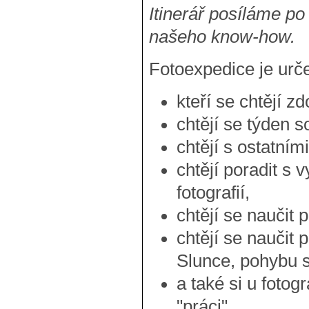
Itinerář posíláme p
našeho know-how.
Fotoexpedice je urč
kteří se chtějí z
chtějí se týden s
chtějí s ostatními
chtějí poradit 
fotografií,
chtějí se naučit 
chtějí se naučit 
Slunce, pohybu s
a také si u fotog
"práci".