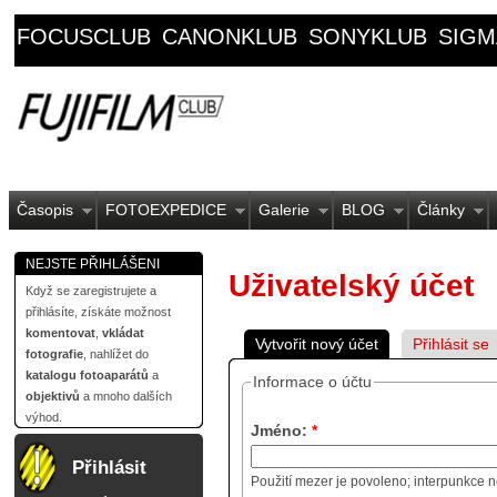
FOCUSCLUB
CANONKLUB
SONYKLUB
SIGM
Časopis
FOTOEXPEDICE
Galerie
BLOG
Články
NEJSTE PŘIHLÁŠENI
Uživatelský účet
Když se zaregistrujete a
přihlásíte, získáte možnost
komentovat
,
vkládat
Vytvořit nový účet
Přihlásit se
fotografie
, nahlížet do
katalogu fotoaparátů
a
Informace o účtu
objektivů
a mnoho dalších
výhod.
Jméno:
*
Přihlásit
Použití mezer je povoleno; interpunkce n