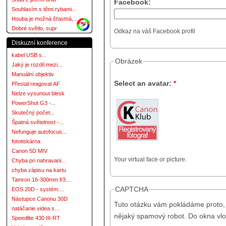
Facebook:
Souhlasím s těmi rybami...
Houba je možná šťastná,...
more
Dobré světlo, supr
Odkaz na váš Facebook profil
Diskuzní konference
kabel USB s...
Obrázek
Jaký je rozdíl mezi...
Manuální objektiv
Select an avatar:
*
Přestal reagovat AF
Nelze vysunout blesk
PowerShot G3 -...
Skutečný počet...
Špatná světelnost -...
Nefunguje autofocus...
fototiskárna
Canon 5D MIV
Your virtual face or picture.
Chyba pri nahravani...
chyba zápisu na kartu
Tamron 16-300mm f/3....
CAPTCHA
EOS 20D - systém....
Nástupce Canonu 30D
Tuto otázku vám pokládáme proto, 
natáčanie videa s...
nějaký spamový robot. Do okna vlo
Speedlite 430 III-RT