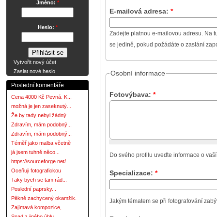
Jméno:
*
E-mailová adresa:
*
Heslo:
*
Zadejte platnou e-mailovou adresu. Na t
se jedině, pokud požádáte o zaslání za
Vytvořit nový účet
Zaslat nové heslo
Osobní informace
Poslední komentáře
Fotovýbava:
*
Cena 4000 Kč Pevná. K...
možná je jen zaseknutý...
Že by tady nebyl žádný
Zdravím, mám podobný...
Zdravím, mám podobný...
Téměř jako malba včetně
já jsem tuhně něco...
Do svého profilu uveďte informace o vaší
https://sourceforge.net/...
Oceňuji fotografickou
Specializace:
*
Taky bych se tam rád...
Poslední paprsky...
Pěkně zachycený okamžik.
Jakým tématem se při fotografování zabývát
Zajímavá kompozice,...
Snad z jiného úhlu