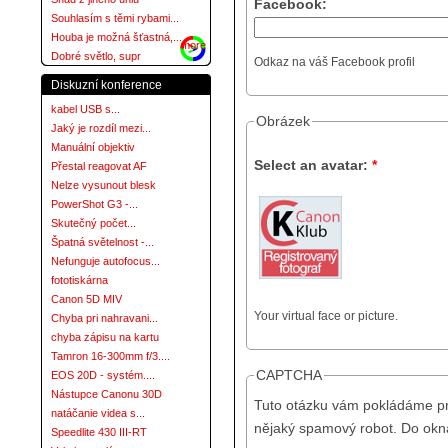
Facebook:
Souhlasím s těmi rybami...
Houba je možná šťastná,...
more
Dobré světlo, supr
Odkaz na váš Facebook profil
Diskuzní konference
kabel USB s...
Obrázek
Jaký je rozdíl mezi...
Manuální objektiv
Select an avatar:
*
Přestal reagovat AF
Nelze vysunout blesk
PowerShot G3 -...
Skutečný počet...
Špatná světelnost -...
Nefunguje autofocus...
fototiskárna
Canon 5D MIV
Your virtual face or picture.
Chyba pri nahravani...
chyba zápisu na kartu
Tamron 16-300mm f/3....
CAPTCHA
EOS 20D - systém....
Nástupce Canonu 30D
Tuto otázku vám pokládáme pro
natáčanie videa s...
nějaký spamový robot. Do okna
Speedlite 430 III-RT