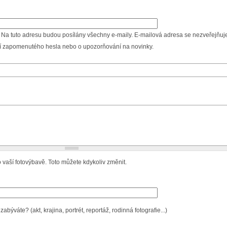
 Na tuto adresu budou posílány všechny e-maily. E-mailová adresa se nezveřejňuje
ní zapomenutého hesla nebo o upozorňování na novinky.
 vaší fotovýbavě. Toto můžete kdykoliv změnit.
býváte? (akt, krajina, portrét, reportáž, rodinná fotografie...)