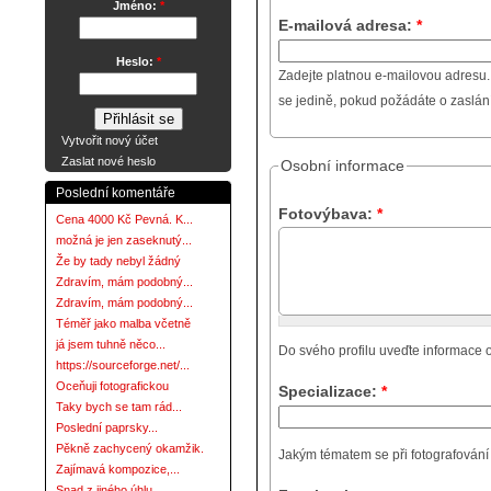
Jméno:
*
E-mailová adresa:
*
Heslo:
*
Zadejte platnou e-mailovou adresu.
se jedině, pokud požádáte o zaslá
Vytvořit nový účet
Zaslat nové heslo
Osobní informace
Poslední komentáře
Fotovýbava:
*
Cena 4000 Kč Pevná. K...
možná je jen zaseknutý...
Že by tady nebyl žádný
Zdravím, mám podobný...
Zdravím, mám podobný...
Téměř jako malba včetně
já jsem tuhně něco...
Do svého profilu uveďte informace o
https://sourceforge.net/...
Oceňuji fotografickou
Specializace:
*
Taky bych se tam rád...
Poslední paprsky...
Pěkně zachycený okamžik.
Jakým tématem se při fotografování za
Zajímavá kompozice,...
Snad z jiného úhlu