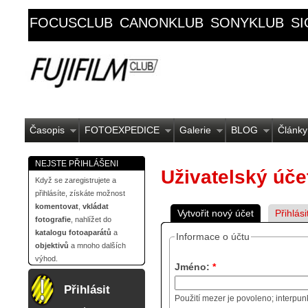
FOCUSCLUB
CANONKLUB
SONYKLUB
S
Časopis
FOTOEXPEDICE
Galerie
BLOG
Články
NEJSTE PŘIHLÁŠENI
Uživatelský úče
Když se zaregistrujete a
přihlásíte, získáte možnost
komentovat
,
vkládat
Vytvořit nový účet
Přihlási
fotografie
, nahlížet do
katalogu fotoaparátů
a
Informace o účtu
objektivů
a mnoho dalších
výhod.
Jméno:
*
Přihlásit
Použití mezer je povoleno; interpun