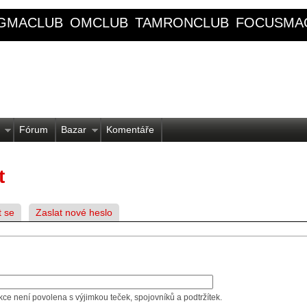
IGMACLUB
OMCLUB
TAMRONCLUB
FOCUSMA
Fórum
Bazar
Komentáře
t
t se
Zaslat nové heslo
kce není povolena s výjimkou teček, spojovníků a podtržítek.