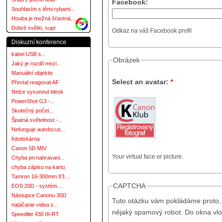
Facebook:
Souhlasím s těmi rybami...
Houba je možná šťastná,...
more
Dobré světlo, supr
Odkaz na váš Facebook profil
Diskuzní konference
kabel USB s...
Obrázek
Jaký je rozdíl mezi...
Manuální objektiv
Select an avatar:
*
Přestal reagovat AF
Nelze vysunout blesk
PowerShot G3 -...
Skutečný počet...
Špatná světelnost -...
Nefunguje autofocus...
fototiskárna
Canon 5D MIV
Your virtual face or picture.
Chyba pri nahravani...
chyba zápisu na kartu
Tamron 16-300mm f/3....
CAPTCHA
EOS 20D - systém....
Nástupce Canonu 30D
Tuto otázku vám pokládáme proto, 
natáčanie videa s...
nějaký spamový robot. Do okna vlo
Speedlite 430 III-RT