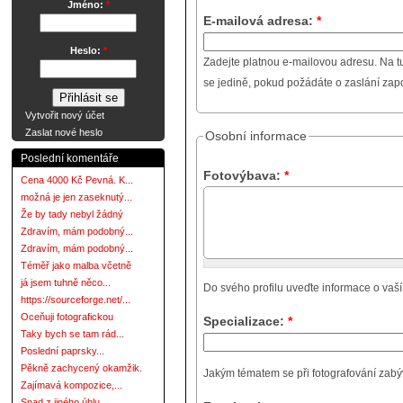
Jméno:
*
E-mailová adresa:
*
Heslo:
*
Zadejte platnou e-mailovou adresu. Na t
se jedině, pokud požádáte o zaslání za
Vytvořit nový účet
Zaslat nové heslo
Osobní informace
Poslední komentáře
Fotovýbava:
*
Cena 4000 Kč Pevná. K...
možná je jen zaseknutý...
Že by tady nebyl žádný
Zdravím, mám podobný...
Zdravím, mám podobný...
Téměř jako malba včetně
já jsem tuhně něco...
Do svého profilu uveďte informace o vaší
https://sourceforge.net/...
Oceňuji fotografickou
Specializace:
*
Taky bych se tam rád...
Poslední paprsky...
Pěkně zachycený okamžik.
Jakým tématem se při fotografování zabývát
Zajímavá kompozice,...
Snad z jiného úhlu