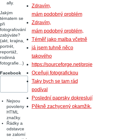
ally.
Zdravím,
Jakým
mám podobný problém
tématem se
Zdravím,
při
fotografování
mám podobný problém,
zabýváte?
Téměř jako malba včetně
(akt, krajina,
portrét,
já jsem tuhně něco
reportáž,
takového
rodinná
fotografie...)
https://sourceforge.net/proje
Oceňuji fotografickou
Facebook
Taky bych se tam rád
podíval
Poslední paprsky dokreslují
Nejsou
Pěkně zachycený okamžik.
povoleny
HTML
značky.
Řádky a
odstavce
se zalomí