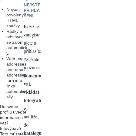
NEJSTE
Nejsou
PŘIHLÁ
povoleny
ŠENI
HTML
Když se
značky.
Řádky a
zaregistr
odstavce
ujete a
se zalomí
automatick
přihlásíte
y.
, získáte
Web page
addresses
možnost
and email
komento
addresses
turn into
vat
,
links
vkládat
automatic
ally.
fotografi
Do svého
e
,
profilu uveďte
nahlížet
informace o
vaší
do
fotovýbavě.
katalogu
Toto můžete