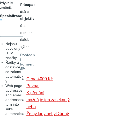
kdykoliv
fotoapar
změnit.
átů
a
Specializace
objektiv
ů
a
mnoho
dalších
Nejsou
výhod.
povoleny
HTML
Posledn
značky.
í
Řádky a
koment
odstavce
áře
se zalomí
automatick
Cena 4000 Kč
y.
Web page
Pevná.
addresses
K předání
and email
addresses
možná je jen zaseknutý
turn into
nebo
links
automatic
Že by tady nebyl žádný