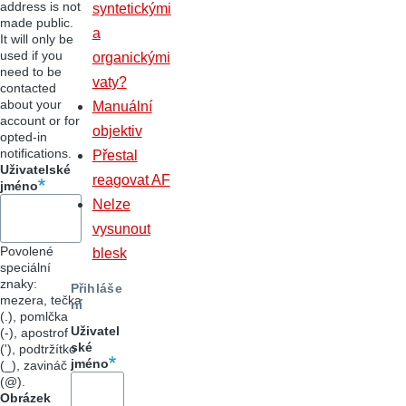
address is not
syntetickými
made public.
a
It will only be
used if you
organickými
need to be
vaty?
contacted
about your
Manuální
account or for
objektiv
opted-in
notifications.
Přestal
Uživatelské
reagovat AF
jméno
Nelze
vysunout
Povolené
blesk
speciální
znaky:
Přihláše
mezera, tečka
ní
(.), pomlčka
Uživatel
(-), apostrof
ské
('), podtržítko
jméno
(_), zavináč
(@).
Obrázek