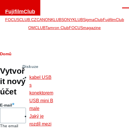
Přejít k hlavnímu obsahu
Men
FujifilmClub
FOCUSCLUB.CZ
CANONKLUB
SONYKLUB
SigmaClub
FujifilmClub
OMCLUB
Tamron Club
FOCUSmagazine
Drobečková
Domů
Hlavní
navigace
Diskuze
záložky
Vytvoř
kabel USB
it nový
s
účet
konektorem
USB mini B
E-mail
male
Jaký je
rozdíl mezi
The email