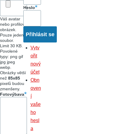
Heslo
Váš avatar
nebo profilový
obrázek.
Pouze jeden
soubor.
Limit 30 KB.
Vytv
Povolené
ořit
typy: png gif
jpg jpeg
nový
webp.
účet
Obrázky větší
než
85x85
Obn
pixelů budou
oven
zmenšeny.
Fotovýbava
í
vaše
ho
hesl
a