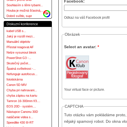
Facebook:
Souhlasím s těmi rybami...
Houba je možná šťastná,...
more
Dobré světlo, supr
Odkaz na váš Facebook profil
Diskuzní konference
kabel USB s...
Obrázek
Jaký je rozdíl mezi...
Manuální objektiv
Select an avatar:
*
Přestal reagovat AF
Nelze vysunout blesk
PowerShot G3 -...
Skutečný počet...
Špatná světelnost -...
Nefunguje autofocus...
fototiskárna
Canon 5D MIV
Your virtual face or picture.
Chyba pri nahravani...
chyba zápisu na kartu
Tamron 16-300mm f/3....
CAPTCHA
EOS 20D - systém....
Nástupce Canonu 30D
Tuto otázku vám pokládáme proto, 
natáčanie videa s...
nějaký spamový robot. Do okna vlo
Speedlite 430 III-RT