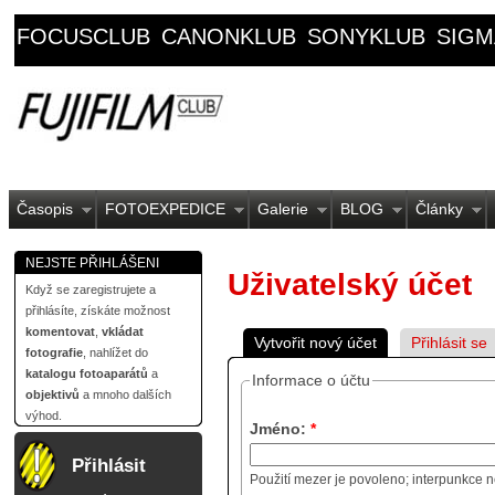
FOCUSCLUB
CANONKLUB
SONYKLUB
SIGM
Časopis
FOTOEXPEDICE
Galerie
BLOG
Články
NEJSTE PŘIHLÁŠENI
Uživatelský účet
Když se zaregistrujete a
přihlásíte, získáte možnost
komentovat
,
vkládat
Vytvořit nový účet
Přihlásit se
fotografie
, nahlížet do
katalogu fotoaparátů
a
Informace o účtu
objektivů
a mnoho dalších
výhod.
Jméno:
*
Přihlásit
Použití mezer je povoleno; interpunkce n