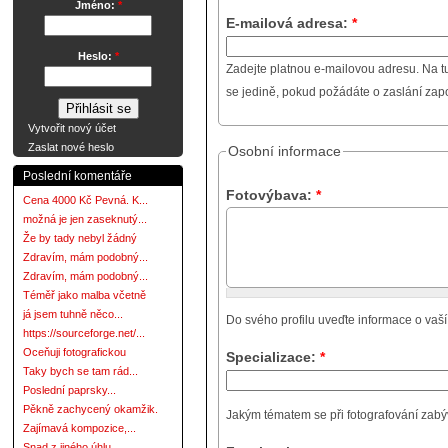
Jméno:
*
E-mailová adresa:
*
Heslo:
*
Zadejte platnou e-mailovou adresu. Na t
se jedině, pokud požádáte o zaslání za
Vytvořit nový účet
Zaslat nové heslo
Osobní informace
Poslední komentáře
Fotovýbava:
*
Cena 4000 Kč Pevná. K...
možná je jen zaseknutý...
Že by tady nebyl žádný
Zdravím, mám podobný...
Zdravím, mám podobný...
Téměř jako malba včetně
já jsem tuhně něco...
Do svého profilu uveďte informace o vaší
https://sourceforge.net/...
Oceňuji fotografickou
Specializace:
*
Taky bych se tam rád...
Poslední paprsky...
Pěkně zachycený okamžik.
Jakým tématem se při fotografování zabývát
Zajímavá kompozice,...
Snad z jiného úhlu