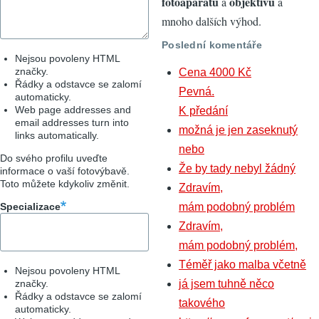
fotoaparátů
objektivů
a
a
mnoho dalších výhod.
Poslední komentáře
Nejsou povoleny HTML
značky.
Cena 4000 Kč
Řádky a odstavce se zalomí
Pevná.
automaticky.
Web page addresses and
K předání
email addresses turn into
možná je jen zaseknutý
links automatically.
nebo
Do svého profilu uveďte
Že by tady nebyl žádný
informace o vaší fotovýbavě.
Toto můžete kdykoliv změnit.
Zdravím,
Specializace
mám podobný problém
Zdravím,
mám podobný problém,
Téměř jako malba včetně
Nejsou povoleny HTML
značky.
já jsem tuhně něco
Řádky a odstavce se zalomí
takového
automaticky.