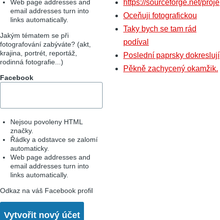
Web page addresses and
https://sourceforge.net/proje
email addresses turn into
Oceňuji fotografickou
links automatically.
Taky bych se tam rád
Jakým tématem se při
podíval
fotografování zabýváte? (akt,
krajina, portrét, reportáž,
Poslední paprsky dokreslují
rodinná fotografie...)
Pěkně zachycený okamžik.
Facebook
Nejsou povoleny HTML
značky.
Řádky a odstavce se zalomí
automaticky.
Web page addresses and
email addresses turn into
links automatically.
Odkaz na váš Facebook profil