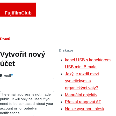
Přejít k hlavnímu obsahu
FujifilmClub
Drobečková
Domů
Hlavní
navigace
Diskuze
záložky
Vytvořit nový
kabel USB s konektorem
účet
USB mini B male
Jaký je rozdíl mezi
E-mail
syntetickými a
organickými vaty?
The email address is not made
Manuální objektiv
public. It will only be used if you
Přestal reagovat AF
need to be contacted about your
account or for opted-in
Nelze vysunout blesk
notifications.