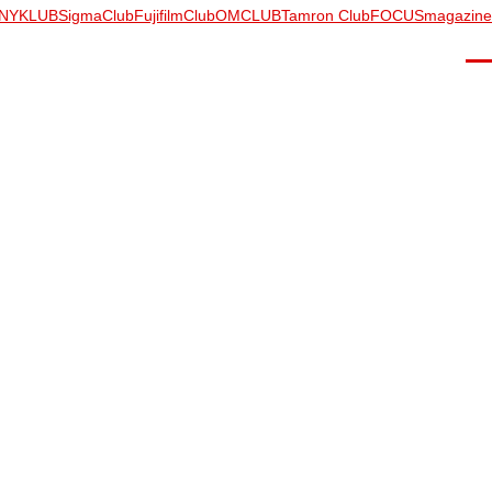
NYKLUB
SigmaClub
FujifilmClub
OMCLUB
Tamron Club
FOCUSmagazine
Men