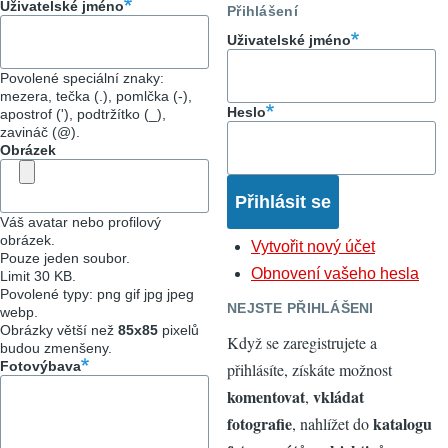
Uživatelské jméno
Přihlášení
Uživatelské jméno
Povolené speciální znaky:
mezera, tečka (.), pomlčka (-),
Heslo
apostrof ('), podtržítko (_),
zavináč (@).
Obrázek
Váš avatar nebo profilový
obrázek.
Vytvořit nový účet
Pouze jeden soubor.
Obnovení vašeho hesla
Limit 30 KB.
Povolené typy: png gif jpg jpeg
NEJSTE PŘIHLÁŠENI
webp.
Obrázky větší než
85x85
pixelů
Když se zaregistrujete a
budou zmenšeny.
Fotovýbava
přihlásíte, získáte možnost
komentovat
vkládat
,
fotografie
katalogu
, nahlížet do