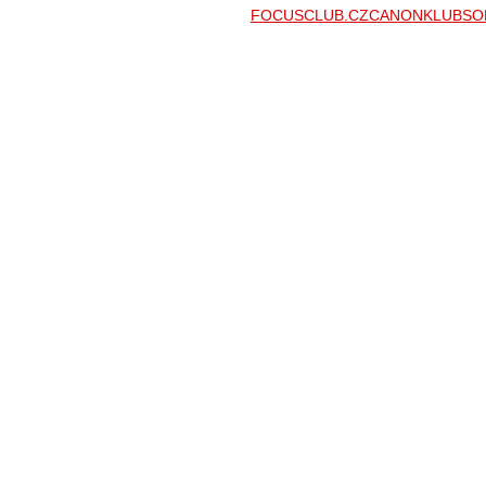
FOCUSCLUB.CZ
CANONKLUB
SO