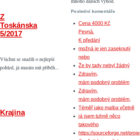
mnoho dalších výhod.
Poslední komentáře
Z
Cena 4000 Kč
Toskánska
Pevná.
5/2017
K předání
možná je jen zaseknutý
nebo
Všichni se snažili o nejlepší
Že by tady nebyl žádný
pohled, já musím mít příběh...
Zdravím,
mám podobný problém
Zdravím,
mám podobný problém,
Téměř jako malba včetně
Krajina
já jsem tuhně něco
takového
https://sourceforge.net/proje