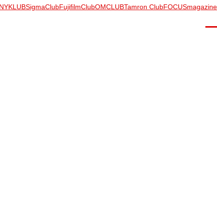
NYKLUB
SigmaClub
FujifilmClub
OMCLUB
Tamron Club
FOCUSmagazine
Men