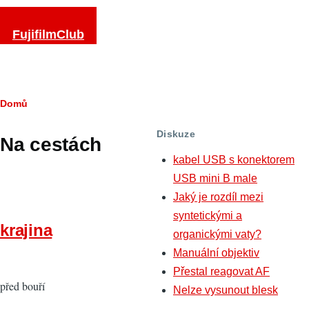
Přejít k hlavnímu obsahu
FujifilmClub
Drobečková
Domů
navigace
Diskuze
Na cestách
kabel USB s konektorem
USB mini B male
Jaký je rozdíl mezi
syntetickými a
krajina
organickými vaty?
Manuální objektiv
Přestal reagovat AF
před bouří
Nelze vysunout blesk