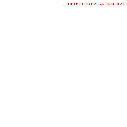
FOCUSCLUB.CZ
CANONKLUB
SO