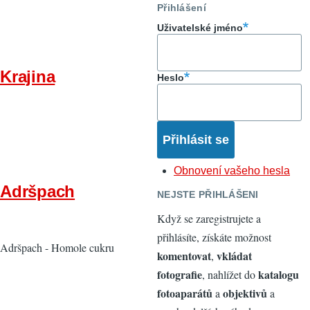
Přihlášení
Uživatelské jméno
Krajina
Heslo
Obnovení vašeho hesla
Adršpach
NEJSTE PŘIHLÁŠENI
Když se zaregistrujete a
přihlásíte, získáte možnost
Adršpach - Homole cukru
komentovat
vkládat
,
fotografie
katalogu
, nahlížet do
fotoaparátů
objektivů
a
a