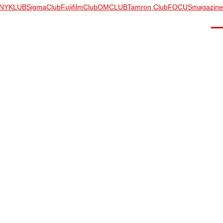
NYKLUB
SigmaClub
FujifilmClub
OMCLUB
Tamron Club
FOCUSmagazine
Men