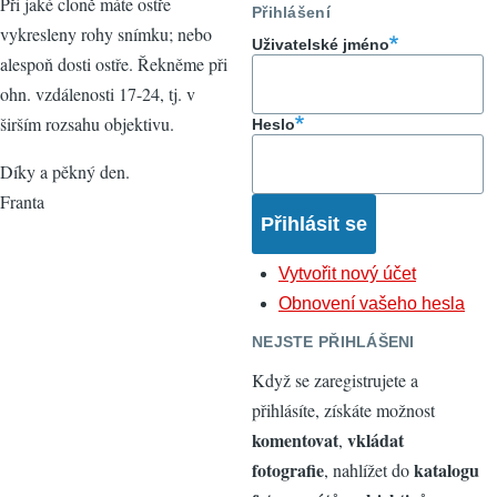
Při jaké cloně máte ostře
Přihlášení
vykresleny rohy snímku; nebo
Uživatelské jméno
alespoň dosti ostře. Řekněme při
ohn. vzdálenosti 17-24, tj. v
širším rozsahu objektivu.
Heslo
Díky a pěkný den.
Franta
Vytvořit nový účet
Obnovení vašeho hesla
NEJSTE PŘIHLÁŠENI
Když se zaregistrujete a
přihlásíte, získáte možnost
komentovat
vkládat
,
fotografie
katalogu
, nahlížet do