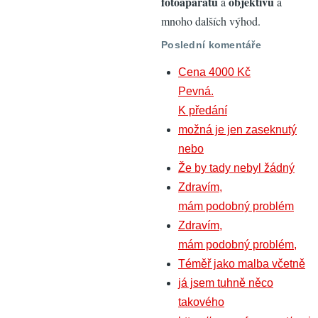
fotoaparátů
objektivů
a
a
mnoho dalších výhod.
Poslední komentáře
Cena 4000 Kč
Pevná.
K předání
možná je jen zaseknutý
nebo
Že by tady nebyl žádný
Zdravím,
mám podobný problém
Zdravím,
mám podobný problém,
Téměř jako malba včetně
já jsem tuhně něco
takového