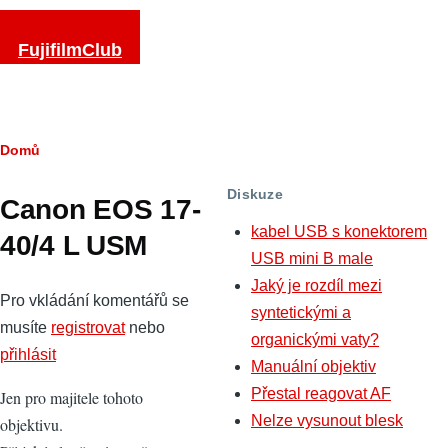
Přejít k hlavnímu obsahu
FujifilmClub
Drobečková
Domů
navigace
Diskuze
Canon EOS 17-
kabel USB s konektorem
40/4 L USM
USB mini B male
Jaký je rozdíl mezi
Pro vkládání komentářů se
syntetickými a
musíte
registrovat
nebo
organickými vaty?
přihlásit
Manuální objektiv
Přestal reagovat AF
Jen pro majitele tohoto
Nelze vysunout blesk
objektivu.