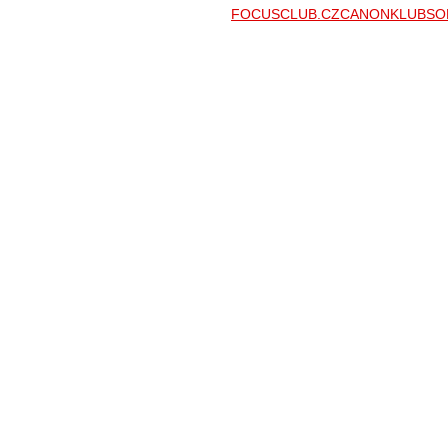
FOCUSCLUB.CZ
CANONKLUB
SO